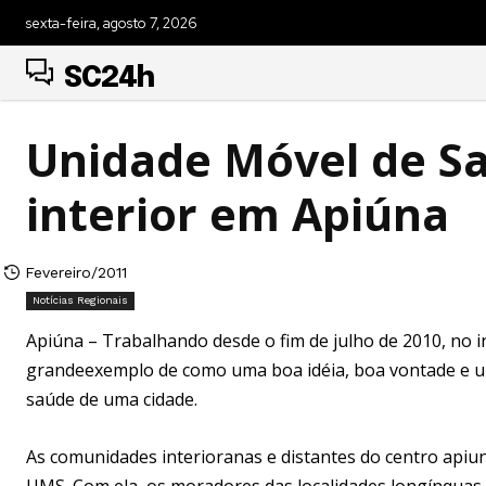
sexta-feira, agosto 7, 2026
SC24h
Unidade Móvel de S
interior em Apiúna
Fevereiro/2011
Notícias Regionais
Apiúna – Trabalhando desde o fim de julho de 2010, no 
grandeexemplo de como uma boa idéia, boa vontade e u
saúde de uma cidade.
As comunidades interioranas e distantes do centro api
UMS. Com ela, os moradores das localidades longínquas