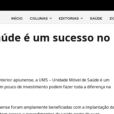
INÍCIO
COLUNAS
EDITORIAS
SAÚDE
Z
aúde é um sucesso no
interior apiunense, a UMS – Unidade Móvel de Saúde é um
m pouco de investimento podem fazer toda a diferença na
unense foram amplamente beneficiadas com a implantação d
 tem acesso a procedimentos de saúde perto de suas