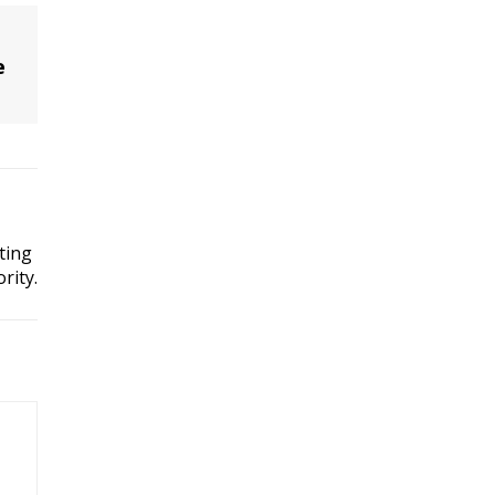
e
ting
rity.