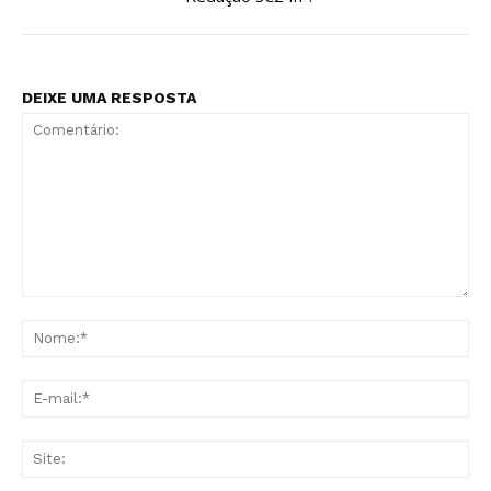
DEIXE UMA RESPOSTA
Comentário:
No
E-
mai
Sit