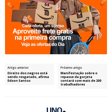
Artigo anterior
Próximo artigo
Direito dos negros está
Manifestação sobre o
sendo resgatado, afirma
repasse da gorjeta
Edson Santos
contará com mais de 200
trabalhadores