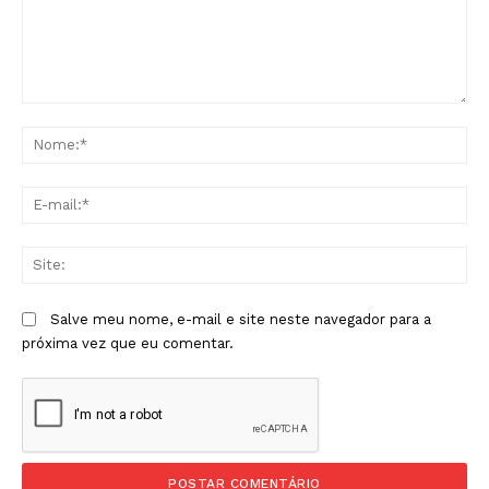
Comentário:
No
E-
mai
Sit
Salve meu nome, e-mail e site neste navegador para a
próxima vez que eu comentar.