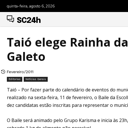
quinta-feira, agosto 6, 2026
SC24h
Taió elege Rainha da
Galeto
Fevereiro/2011
Editorias
Notícias Gerais
Taió – Por fazer parte do calendário de eventos do muni
realizado na sexta-feira, 11 de fevereiro, o Baile da Es
dez candidatas estão inscritas para representar o municí
O Baile será animado pelo Grupo Karisma e inicia às 23h,
cobrado 1 kg de alimento não perecível.