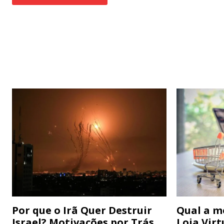
Por que o Irã Quer Destruir
Qual a m
Israel? Motivações por Trás
Loja Virt