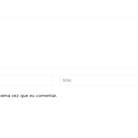
E-
mail:*
óxima vez que eu comentar.