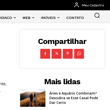
Meu Cadastro
ODÍACO
WEB
IMÓVEIS
CONTATO
Compartilhar
Mais lidas
nte,
.
Áries e Aquário Combinam?
Descubra se Esse Casal Pode
Dar Certo