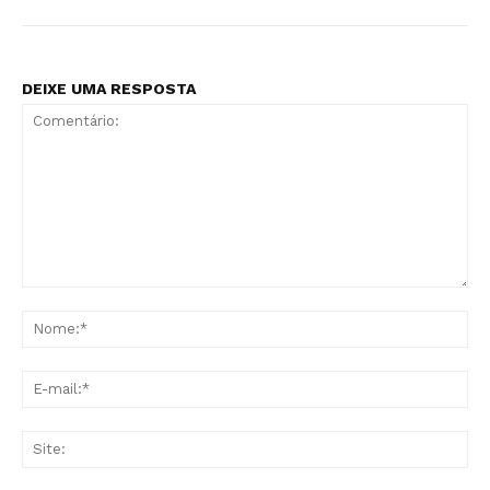
DEIXE UMA RESPOSTA
Comentário:
No
E-
mai
Sit