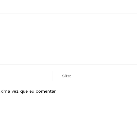
E-
mail:*
óxima vez que eu comentar.