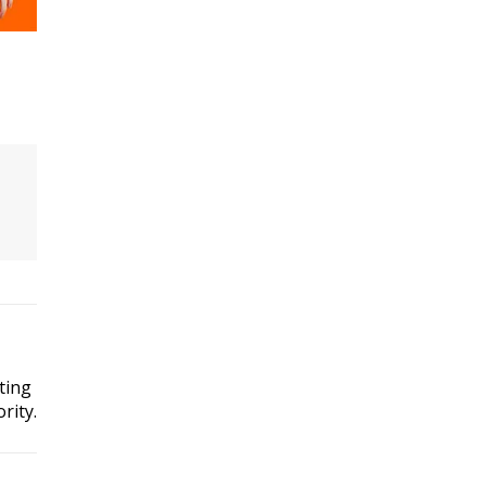
ting
rity.