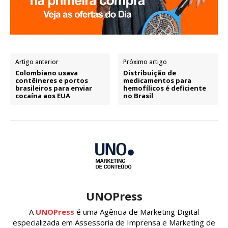
Artigo anterior
Próximo artigo
Colombiano usava
Distribuição de
contêineres e portos
medicamentos para
brasileiros para enviar
hemofílicos é deficiente
cocaína aos EUA
no Brasil
UNOPress
A
UNOPress
é uma Agência de Marketing Digital
especializada em Assessoria de Imprensa e Marketing de