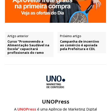
Artigo anterior
Próximo artigo
Curso “Promovendo a
Campanha de incentivo
Alimentação Saudável na
ao comércio é apoiada
Escola” capacitará
pela Prefeitura e CDL
profissionais do ramo
UNOPress
A
UNOPress
é uma Agência de Marketing Digital