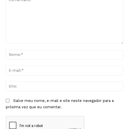
Comentário:
No
E-
mai
Sit
Salve meu nome, e-mail e site neste navegador para a
próxima vez que eu comentar.