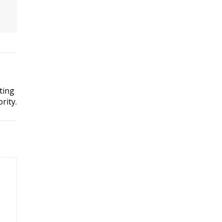
ting
rity.