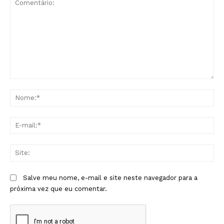
Comentário:
No
E-
mai
Sit
Salve meu nome, e-mail e site neste navegador para a
próxima vez que eu comentar.