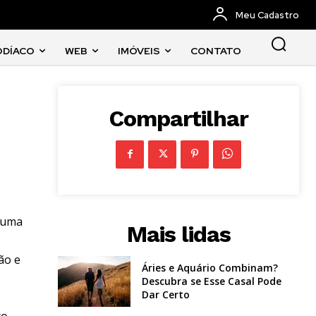
Meu Cadastro
ODÍACO
WEB
IMÓVEIS
CONTATO
Compartilhar
 numa
Mais lidas
ão e
Áries e Aquário Combinam?
Descubra se Esse Casal Pode
Dar Certo
ro