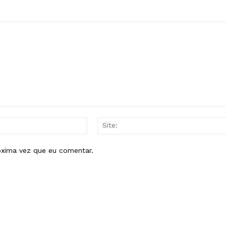
E-
mail:*
óxima vez que eu comentar.