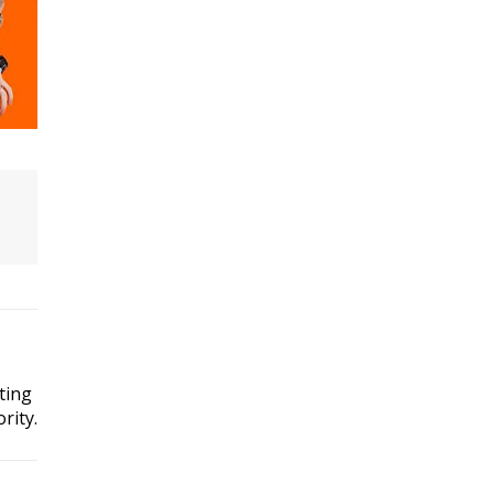
ting
rity.