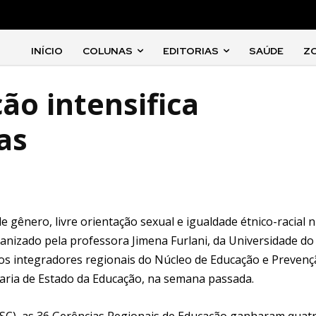
INÍCIO
COLUNAS
EDITORIAS
SAÚDE
Z
ão intensifica
as
e gênero, livre orientação sexual e igualdade étnico-racial
rganizado pela professora Jimena Furlani, da Universidade do
aos integradores regionais do Núcleo de Educação e Prevenç
aria de Estado da Educação, na semana passada.
FSC), as 36 Gerências Regionais de Educação ganharam quat