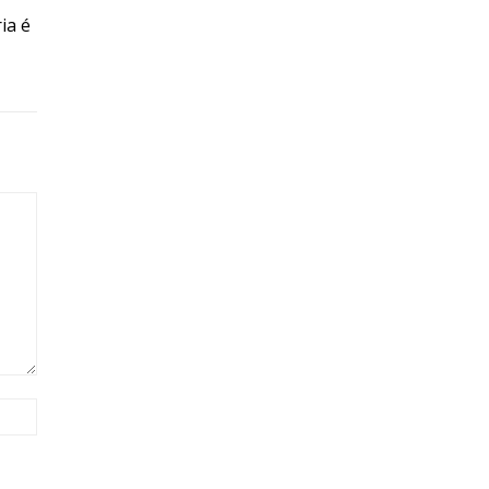
ia é
Site: