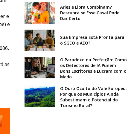
Áries e Libra Combinam?
Descubra se Esse Casal Pode
er e
Dar Certo
pe) e
Sua Empresa Está Pronta para
o SGEO e AEO?
006,
O Paradoxo da Perfeição: Como
rá as
os Detectores de IA Punem
Bons Escritores e Lucram com o
Medo
O Ouro Oculto do Vale Europeu:
Por que os Municípios Ainda
Subestimam o Potencial do
Turismo Rural?