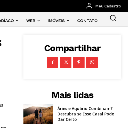
Meu Cadastro
ODÍACO
WEB
IMÓVEIS
CONTATO
s
Compartilhar
Mais lidas
os
Áries e Aquário Combinam?
Descubra se Esse Casal Pode
Dar Certo
 um