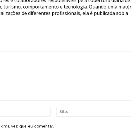
tores e colaboradores responsáveis pela cobertura diária de
ia, turismo, comportamento e tecnologia. Quando uma matér
lizações de diferentes profissionais, ela é publicada sob a
E-
mail:*
óxima vez que eu comentar.