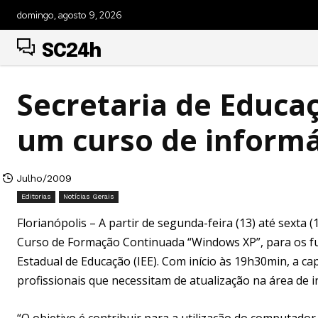
domingo, agosto 9, 2026
SC24h
Secretaria de Educa
um curso de informá
Julho/2009
Editorias
Notícias Gerais
Florianópolis – A partir de segunda-feira (13) até sexta 
Curso de Formação Continuada “Windows XP”, para os fun
Estadual de Educação (IEE). Com início às 19h30min, a cap
profissionais que necessitam de atualização na área de i
“O objetivo é contribuir para a utilização do computad