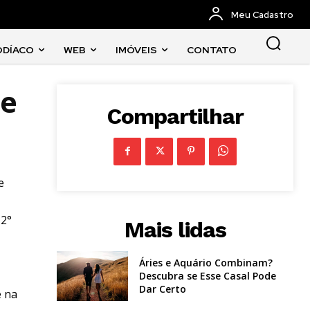
Meu Cadastro
ODÍACO
WEB
IMÓVEIS
CONTATO
le
Compartilhar
e
 2°
Mais lidas
Áries e Aquário Combinam?
Descubra se Esse Casal Pode
Dar Certo
e na