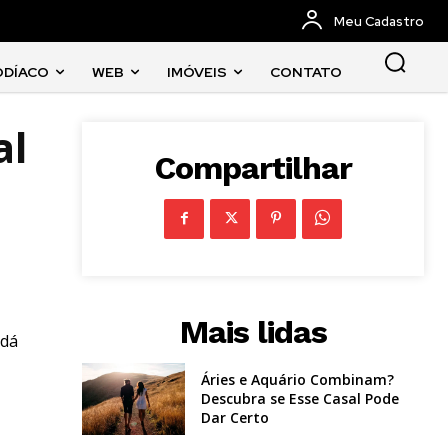
Meu Cadastro
ODÍACO
WEB
IMÓVEIS
CONTATO
al
Compartilhar
Mais lidas
 dá
Áries e Aquário Combinam?
Descubra se Esse Casal Pode
Dar Certo