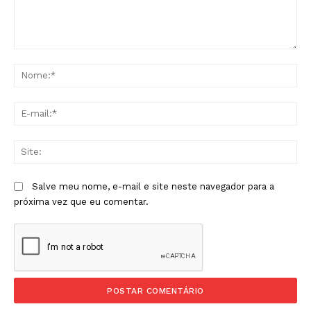
Comentário:
No
E-
mai
Sit
Salve meu nome, e-mail e site neste navegador para a
próxima vez que eu comentar.