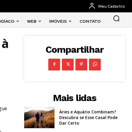
Meu Cadastro
ODÍACO
WEB
IMÓVEIS
CONTATO
 à
Compartilhar
o
Mais lidas
egue
Áries e Aquário Combinam?
Descubra se Esse Casal Pode
Dar Certo
e