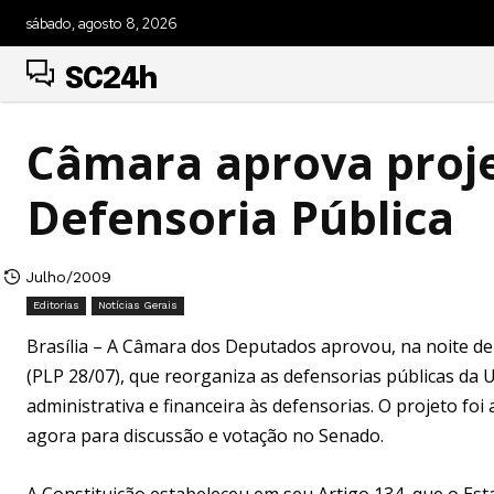
sábado, agosto 8, 2026
SC24h
Câmara aprova proj
Defensoria Pública
Julho/2009
Editorias
Notícias Gerais
Brasília – A Câmara dos Deputados aprovou, na noite de 
(PLP 28/07), que reorganiza as defensorias públicas da 
administrativa e financeira às defensorias. O projeto fo
agora para discussão e votação no Senado.
A Constituição estabeleceu em seu Artigo 134, que o Estad