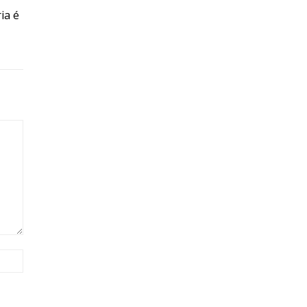
ia é
Site: