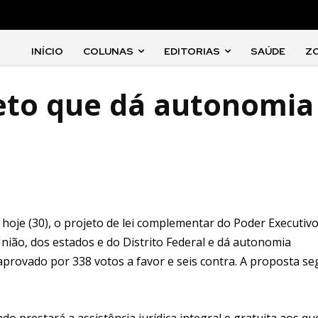
INÍCIO
COLUNAS
EDITORIAS
SAÚDE
Z
eto que dá autonomia
hoje (30), o projeto de lei complementar do Poder Executiv
União, dos estados e do Distrito Federal e dá autonomia
i aprovado por 338 votos a favor e seis contra. A proposta s
o prestará a assistência jurídica integral e gratuita aos qu