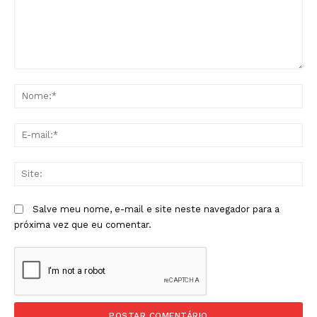
Comentário:
No
E-
mai
Sit
Salve meu nome, e-mail e site neste navegador para a
próxima vez que eu comentar.