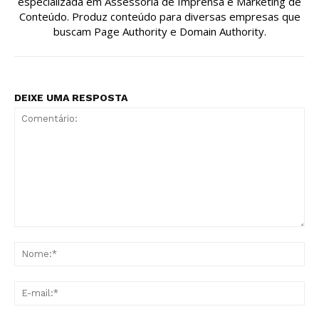
especializada em Assessoria de Imprensa e Marketing de
Conteúdo. Produz conteúdo para diversas empresas que
buscam Page Authority e Domain Authority.
DEIXE UMA RESPOSTA
Comentário:
No
E-
mai