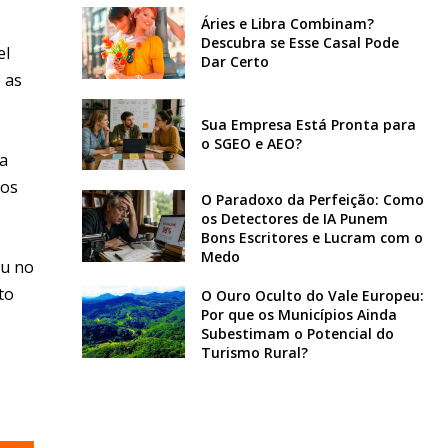
Áries e Libra Combinam?
Descubra se Esse Casal Pode
el
Dar Certo
 as
Sua Empresa Está Pronta para
o SGEO e AEO?
la
ros
O Paradoxo da Perfeição: Como
os Detectores de IA Punem
Bons Escritores e Lucram com o
Medo
ou no
to
O Ouro Oculto do Vale Europeu:
Por que os Municípios Ainda
Subestimam o Potencial do
Turismo Rural?