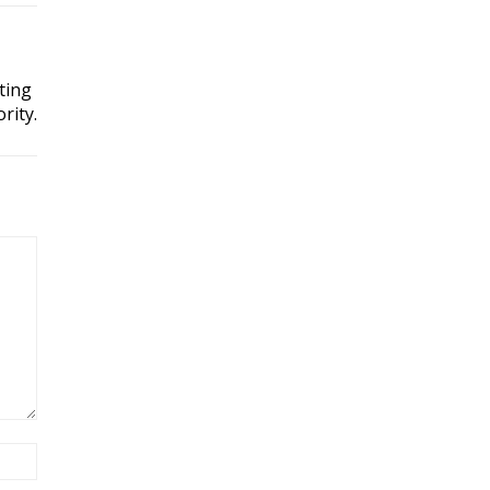
ting
rity.
Site: