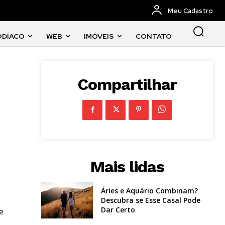
Meu Cadastro
ODÍACO
WEB
IMÓVEIS
CONTATO
Compartilhar
Mais lidas
-
Áries e Aquário Combinam?
Descubra se Esse Casal Pode
Dar Certo
e