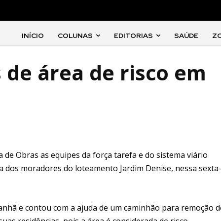
INÍCIO
COLUNAS
EDITORIAS
SAÚDE
Z
 de área de risco em
de Obras as equipes da força tarefa e do sistema viário
ada dos moradores do loteamento Jardim Denise, nessa sexta
 manhã e contou com a ajuda de um caminhão para remoção d
as residências, pois a área é considerada de risco.