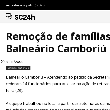
sexta-feira, agosto 7, 2026
SC24h
Remoção de famílias
Balneário Camboriú
Maio/2009
Notícias Regionais
Balneário Camboriú – Atendendo ao pedido da Secretaria 
cederam 14 funcionários para auxiliar na ação de retir
feira (29).
A equipe trabalhou no local a partir das sete horas da
móveis dos moradores. As pessoas tiveram que sair das su