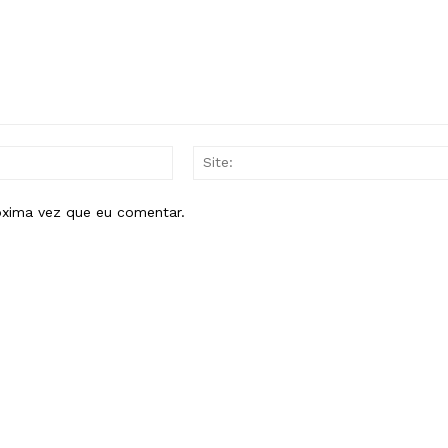
E-
mail:*
óxima vez que eu comentar.