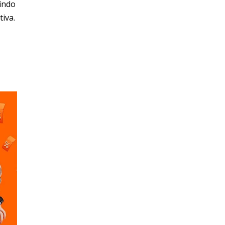
uindo
iva.