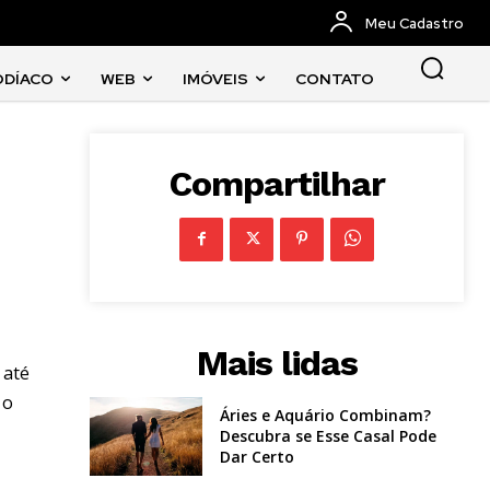
Meu Cadastro
ODÍACO
WEB
IMÓVEIS
CONTATO
Compartilhar
Mais lidas
 até
 o
Áries e Aquário Combinam?
Descubra se Esse Casal Pode
Dar Certo