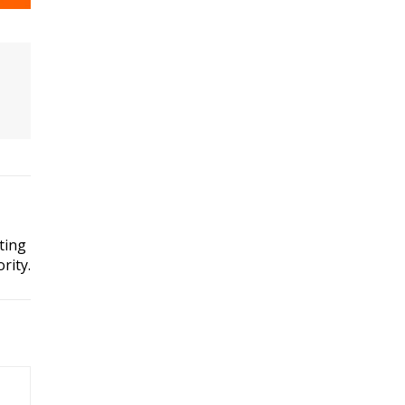
ting
rity.