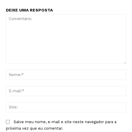
DEIXE UMA RESPOSTA
Comentário:
No
E-
mai
Sit
Salve meu nome, e-mail e site neste navegador para a
próxima vez que eu comentar.