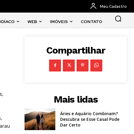
Meu Cadastro
ODÍACO
WEB
IMÓVEIS
CONTATO
Compartilhar
s,
Mais lidas
Áries e Aquário Combinam?
,
Descubra se Esse Casal Pode
Dar Certo
sarau