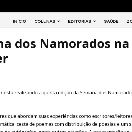
INÍCIO
COLUNAS
EDITORIAS
SAÚDE
Z
na dos Namorados na
er
ler está realizando a quinta edição da Semana dos Namorado
s que abordam suas experiências como escritores/leitores
 temática, cesta de poemas com distribuição de poesias e um 
noite de autógrafos, entre outras atrações. A programação se