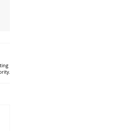
ting
rity.