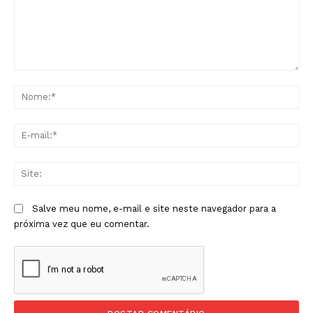
Comentário:
No
E-
mai
Sit
Salve meu nome, e-mail e site neste navegador para a
próxima vez que eu comentar.