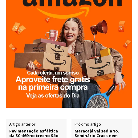
Artigo anterior
Próximo artigo
Pavimentação asfáltica
Maracajá vai sedia 1o.
da SC-469 no trecho São
Seminário Crack nem