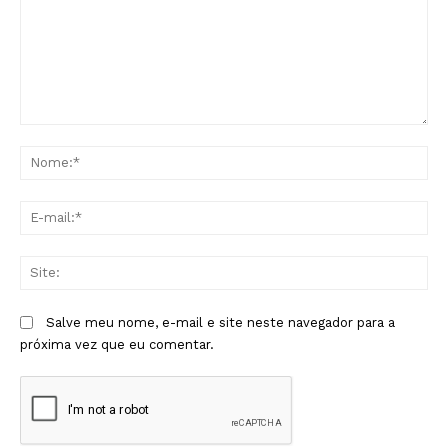
Comentário:
No
E-
mai
Sit
Salve meu nome, e-mail e site neste navegador para a
próxima vez que eu comentar.