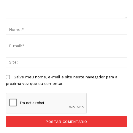
Comentário:
No
E-
mai
Sit
Salve meu nome, e-mail e site neste navegador para a
próxima vez que eu comentar.