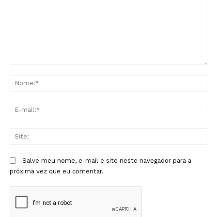
Comentário:
No
E-
mai
Sit
Salve meu nome, e-mail e site neste navegador para a
próxima vez que eu comentar.