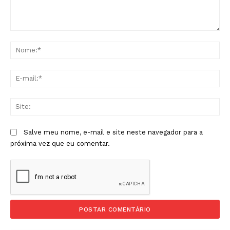
Comentário:
No
E-
mai
Sit
Salve meu nome, e-mail e site neste navegador para a
próxima vez que eu comentar.