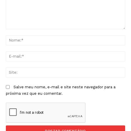
Comentário:
No
E-
mai
Sit
Salve meu nome, e-mail e site neste navegador para a
próxima vez que eu comentar.