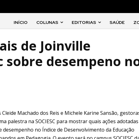
INÍCIO
COLUNAS
EDITORIAS
SAÚDE
Z
is de Joinville
sc sobre desempeno n
ras Cleide Machado dos Reis e Michele Karine Sansão, gestora
 uma palestra na SOCIESC para mostrar quais ações adotadas
e de desempenho no Índice de Desenvolvimento da Educação
formandos em Pedagogia. O evento será no campus SOCIESC d