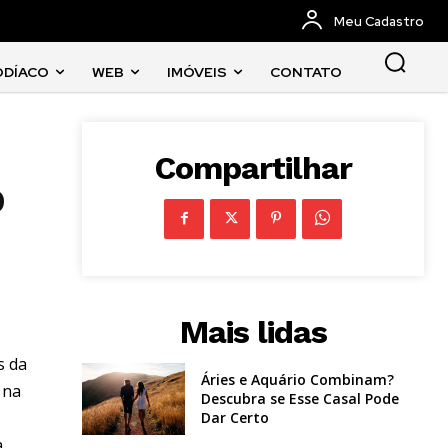
Meu Cadastro
ODÍACO
WEB
IMÓVEIS
CONTATO
Compartilhar
o
Mais lidas
s da
Áries e Aquário Combinam?
 na
Descubra se Esse Casal Pode
Dar Certo
a