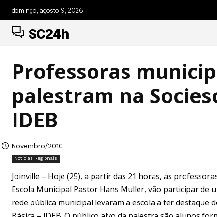
domingo, agosto 9, 2026
SC24h
Professoras municipa
palestram na Socie
IDEB
Novembro/2010
Notícias Regionais
Joinville – Hoje (25), a partir das 21 horas, as professo
Escola Municipal Pastor Hans Muller, vão participar de
rede pública municipal levaram a escola a ter destaqu
Básica – IDEB. O público alvo da palestra são alunos 