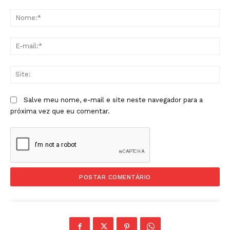
Comentário:
No
E-
mai
Sit
Salve meu nome, e-mail e site neste navegador para a
próxima vez que eu comentar.