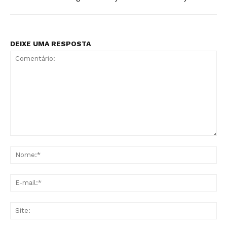
DEIXE UMA RESPOSTA
Comentário:
No
E-
mai
Sit