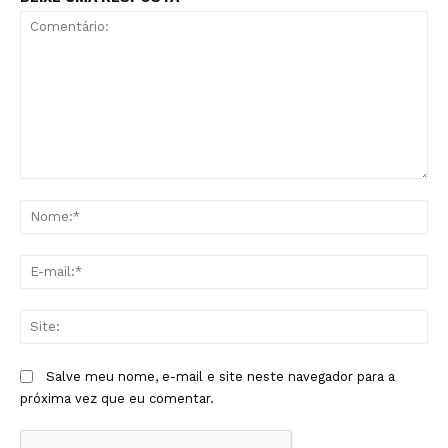
Comentário:
No
E-
mai
Sit
Salve meu nome, e-mail e site neste navegador para a
próxima vez que eu comentar.