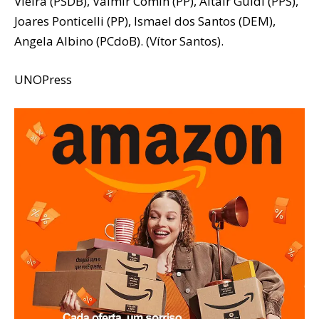
Vieira (PSDB), Valmir Comin (PP), Altair Guidi (PPS),
Joares Ponticelli (PP), Ismael dos Santos (DEM),
Angela Albino (PCdoB). (Vítor Santos).
UNOPress