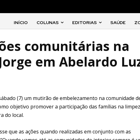
INÍCIO
COLUNAS
EDITORIAS
SAÚDE
Z
ções comunitárias na
Jorge em Abelardo Lu
o sábado (7) um mutirão de embelezamento na comunidade d
omo objetivo promover a participação das famílias na limpe
a do local.
 disse que as ações quando realizadas em conjunto com as
 “Quando vamos até as comunidades do interior sempre é 