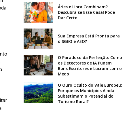
Áries e Libra Combinam?
ada
Descubra se Esse Casal Pode
Dar Certo
Sua Empresa Está Pronta para
o SGEO e AEO?
ento
O Paradoxo da Perfeição: Como
e
os Detectores de IA Punem
Bons Escritores e Lucram com o
a
Medo
O Ouro Oculto do Vale Europeu:
Por que os Municípios Ainda
Subestimam o Potencial do
ltar
Turismo Rural?
a