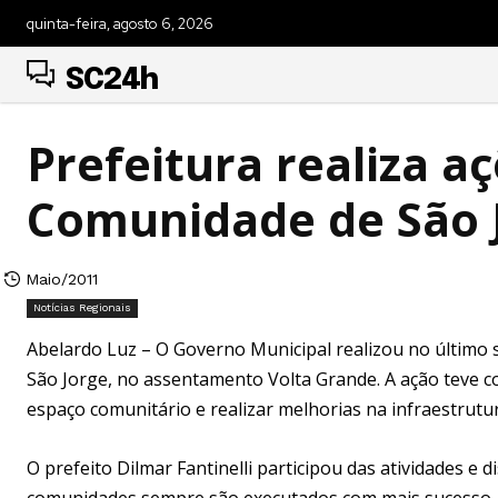
quinta-feira, agosto 6, 2026
SC24h
Prefeitura realiza a
Comunidade de São 
Maio/2011
Notícias Regionais
Abelardo Luz – O Governo Municipal realizou no últim
São Jorge, no assentamento Volta Grande. A ação teve c
espaço comunitário e realizar melhorias na infraestrutur
O prefeito Dilmar Fantinelli participou das atividades e
comunidades sempre são executados com mais sucesso.