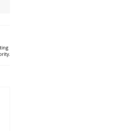
ting
rity.