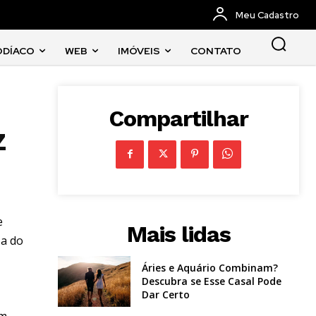
Meu Cadastro
ODÍACO
WEB
IMÓVEIS
CONTATO
Compartilhar
z
e
Mais lidas
za do
Áries e Aquário Combinam?
Descubra se Esse Casal Pode
Dar Certo
um