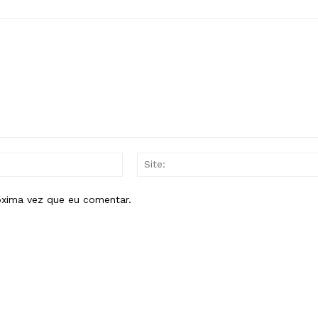
E-
mail:*
óxima vez que eu comentar.