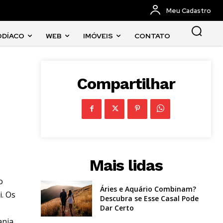
Meu Cadastro
ODÍACO
WEB
IMÓVEIS
CONTATO
Compartilhar
Mais lidas
o
Áries e Aquário Combinam?
i. Os
Descubra se Esse Casal Pode
Dar Certo
ania