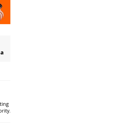
a
ting
rity.