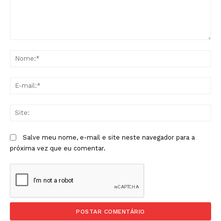
Comentário:
No
E-
mai
Sit
Salve meu nome, e-mail e site neste navegador para a
próxima vez que eu comentar.