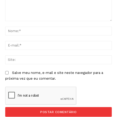
Comentário:
No
E-
mai
Sit
Salve meu nome, e-mail e site neste navegador para a
próxima vez que eu comentar.