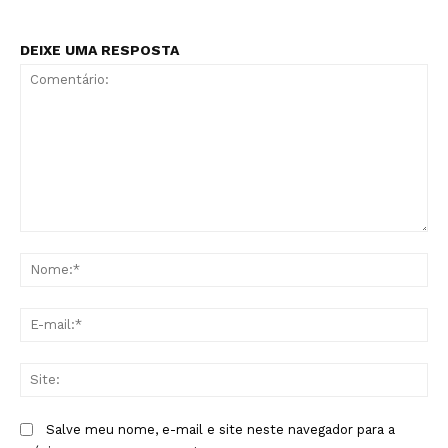
DEIXE UMA RESPOSTA
Comentário:
No
E-
mai
Sit
Salve meu nome, e-mail e site neste navegador para a