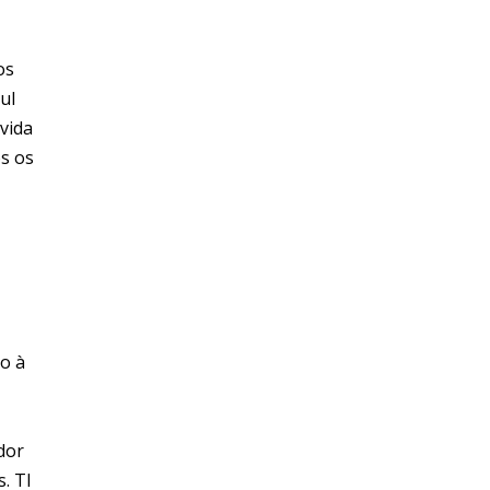
os
ul
vida
os os
do à
dor
. TI