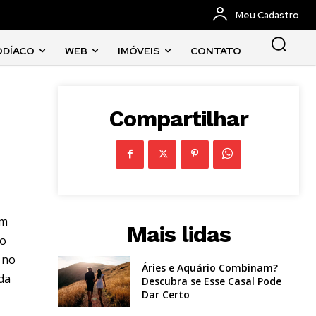
Meu Cadastro
ODÍACO
WEB
IMÓVEIS
CONTATO
Compartilhar
em
Mais lidas
 o
 no
Áries e Aquário Combinam?
da
Descubra se Esse Casal Pode
Dar Certo