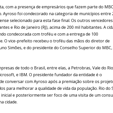
lista, com a presença de empresários que fazem parte do MBC
o. Ayroso foi condecorado na categoria de municípios entre 
nense selecionado para esta fase final. Os outros vencedores
ntes e Rio de Janeiro (RJ), acima de 200 mil habitantes. A ci
endo condecorada com troféu e com a entrega de 100
. O vice-prefeito recebeu o troféu das mãos do diretor de
Nuno Simões, e do presidente do Conselho Superior do MBC,
esas de todo o Brasil, entre elas, a Petrobras, Vale do Ri
Microsoft, e IBM. O presidente fundador da entidade é o
de conversar com Ayroso após a premiação sobre os projet
dos para melhorar a qualidade de vida da população. Rio do 
inicial e posteriormente ser foco de uma visita de um consu
a cidade.