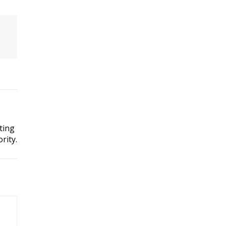
ting
rity.