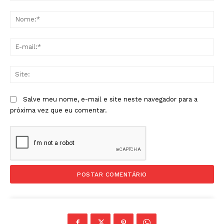
Comentário:
No
E-
mai
Sit
Salve meu nome, e-mail e site neste navegador para a
próxima vez que eu comentar.