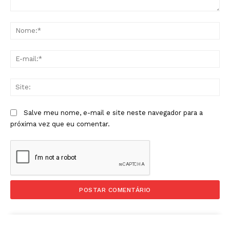
Comentário:
No
E-
mai
Sit
Salve meu nome, e-mail e site neste navegador para a
próxima vez que eu comentar.