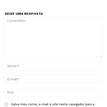
DEIXE UMA RESPOSTA
Comentário:
No
E-
mai
Sit
Salve meu nome, e-mail e site neste navegador para a