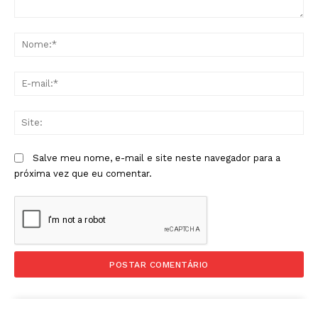
Comentário:
No
E-
mai
Sit
Salve meu nome, e-mail e site neste navegador para a
próxima vez que eu comentar.