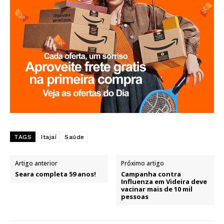
TAGS
Itajaí
Saúde
Artigo anterior
Próximo artigo
Seara completa 59 anos!
Campanha contra
Influenza em Videira deve
vacinar mais de 10 mil
pessoas