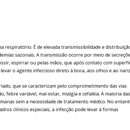
a respiratório. É de elevada transmissibilidade e distribuiçã
idemias sazonais. A transmissão ocorre por meio de secreçõ
ossir, espirrar ou pelas mãos, que após contato com superfí
var o agente infeccioso direto à boca, aos olhos e ao nariz
riado, que se caracterizam pelo comprometimento das vias
 febre variável, mal-estar, mialgia e cefaléia. A maioria da
emanas sem a necessidade de tratamento médico. No entant
ros clínicos especiais, a infecção pode levar à formas