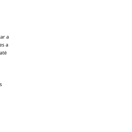
tar a
es a
 até
s