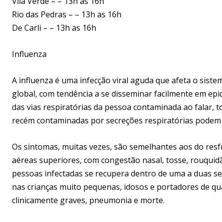
Vila Verde – – 13h as 16h
Rio das Pedras – – 13h as 16h
De Carli – – 13h as 16h
Influenza
A influenza é uma infecção viral aguda que afeta o sistem
global, com tendência a se disseminar facilmente em ep
das vias respiratórias da pessoa contaminada ao falar, t
recém contaminadas por secreções respiratórias podem le
Os sintomas, muitas vezes, são semelhantes aos do resf
aéreas superiores, com congestão nasal, tosse, rouquidão,
pessoas infectadas se recupera dentro de uma a duas s
nas crianças muito pequenas, idosos e portadores de quad
clinicamente graves, pneumonia e morte.