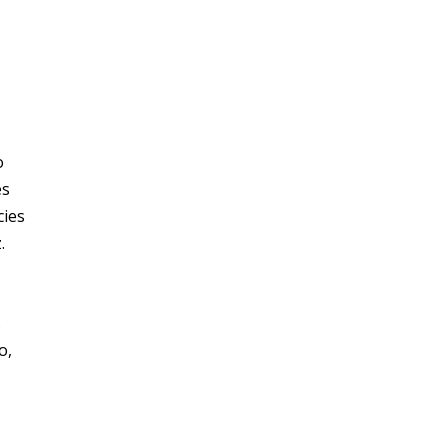
o
es
cies
.
s
o,