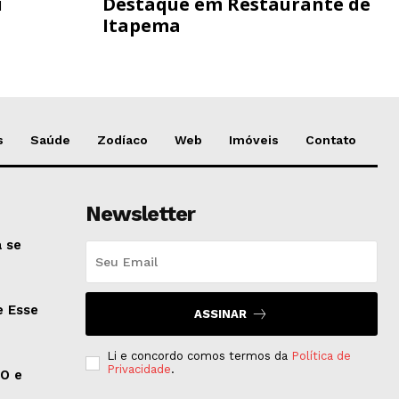
u
Destaque em Restaurante de
Itapema
s
Saúde
Zodíaco
Web
Imóveis
Contato
Newsletter
 se
e Esse
ASSINAR
Li e concordo comos termos da
Política de
Privacidade
.
EO e