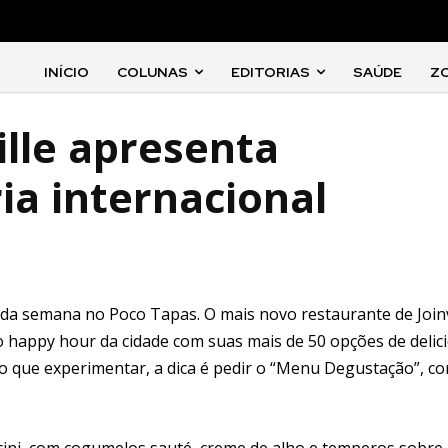
INÍCIO
COLUNAS
EDITORIAS
SAÚDE
Z
ille apresenta
ia internacional
da semana no Poco Tapas. O mais novo restaurante de Joinvi
do happy hour da cidade com suas mais de 50 opções de delic
o que experimentar, a dica é pedir o “Menu Degustação”, c
rcini, com cogumelos sauté, creme de alho e temperos sobre