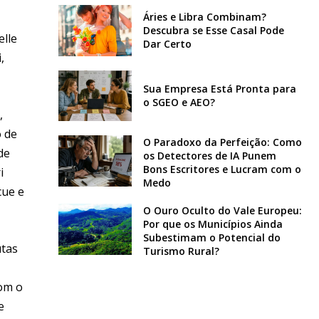
Áries e Libra Combinam?
Descubra se Esse Casal Pode
elle
Dar Certo
,
Sua Empresa Está Pronta para
o SGEO e AEO?
,
o de
O Paradoxo da Perfeição: Como
de
os Detectores de IA Punem
Bons Escritores e Lucram com o
i
Medo
cue e
O Ouro Oculto do Vale Europeu:
Por que os Municípios Ainda
Subestimam o Potencial do
utas
Turismo Rural?
com o
e