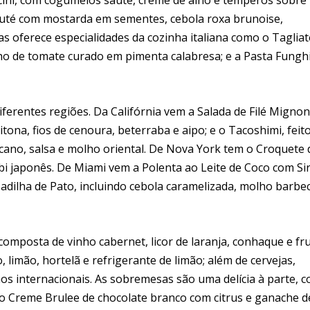
n sauté com mostarda em sementes, cebola roxa brunoise,
 oferece especialidades da cozinha italiana como o Tagliat
 de tomate curado em pimenta calabresa; e a Pasta Funghi
ferentes regiões. Da Califórnia vem a Salada de Filé Mignon
tona, fios de cenoura, beterraba e aipo; e o Tacoshimi, feit
ano, salsa e molho oriental. De Nova York tem o Croquete 
 japonês. De Miami vem a Polenta ao Leite de Coco com Sir
sadilha de Pato, incluindo cebola caramelizada, molho barbe
omposta de vinho cabernet, licor de laranja, conhaque e fr
, limão, hortelã e refrigerante de limão; além de cervejas,
hos internacionais. As sobremesas são uma delícia à parte, 
e o Creme Brulee de chocolate branco com citrus e ganache d