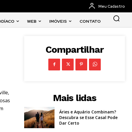
Meu Cadastro
ODÍACO
WEB
IMÓVEIS
CONTATO
Compartilhar
lle,
Mais lidas
iosas
om
Áries e Aquário Combinam?
Descubra se Esse Casal Pode
Dar Certo