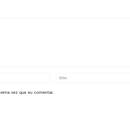
E-
mail:*
óxima vez que eu comentar.