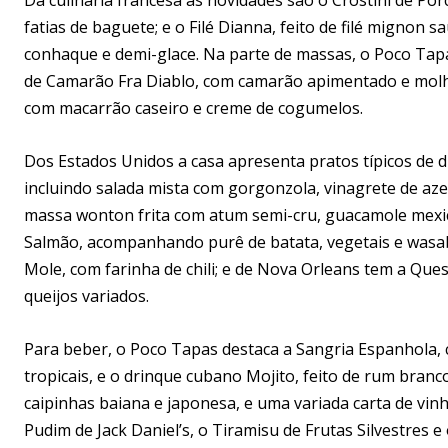
fatias de baguete; e o Filé Dianna, feito de filé migno
conhaque e demi-glace. Na parte de massas, o Poco Tapas
de Camarão Fra Diablo, com camarão apimentado e molho
com macarrão caseiro e creme de cogumelos.
Dos Estados Unidos a casa apresenta pratos típicos de di
incluindo salada mista com gorgonzola, vinagrete de azei
massa wonton frita com atum semi-cru, guacamole mexic
Salmão, acompanhando purê de batata, vegetais e wasabi
Mole, com farinha de chili; e de Nova Orleans tem a Que
queijos variados.
Para beber, o Poco Tapas destaca a Sangria Espanhola, c
tropicais, e o drinque cubano Mojito, feito de rum branco
caipinhas baiana e japonesa, e uma variada carta de vin
Pudim de Jack Daniel’s, o Tiramisu de Frutas Silvestres 