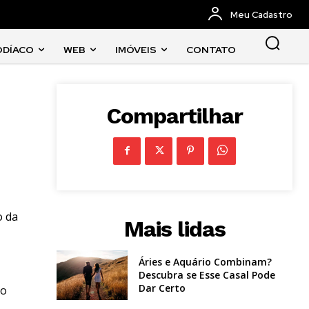
Meu Cadastro
ODÍACO
WEB
IMÓVEIS
CONTATO
Compartilhar
o da
Mais lidas
Áries e Aquário Combinam?
Descubra se Esse Casal Pode
Dar Certo
ão