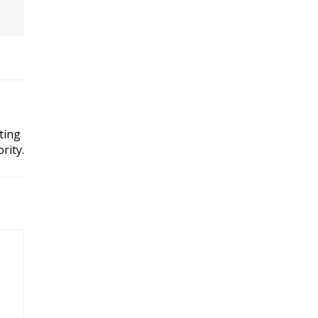
ting
rity.