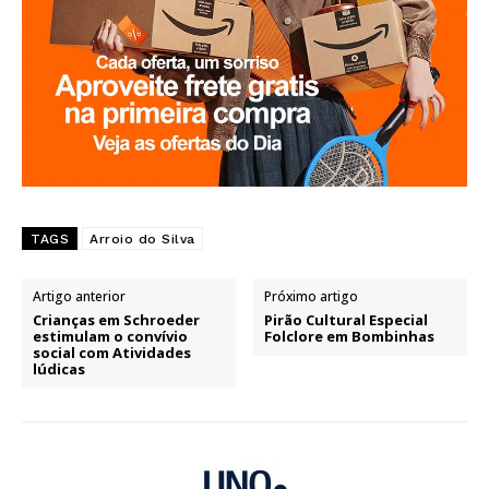
TAGS
Arroio do Silva
Artigo anterior
Próximo artigo
Crianças em Schroeder
Pirão Cultural Especial
estimulam o convívio
Folclore em Bombinhas
social com Atividades
lúdicas