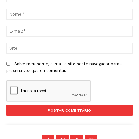
Comentário:
No
E-
mai
Sit
Salve meu nome, e-mail e site neste navegador para a
próxima vez que eu comentar.